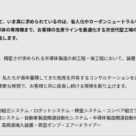
て、いま真に求められているのは、省人化やカーボンニュートラル
ら単体の専用機まで、お客様の生産ラインを最適化する次世代型工場
出します。
や、精密さが求められる半導体製造の前工程・後工程において、装
、私たちが長年蓄積してきた知見を共有するコンサルテーションを
柔軟な発想で、お客様と共に成長し続ける現場を創り上げます。
動組立システム・ロボットシステム・検査システム・コンベア組立
接システム・自動車製造関連自動化システム・半導体製造関連自動化
・高周波焼入装置・真空ポンプ・エアードライアー