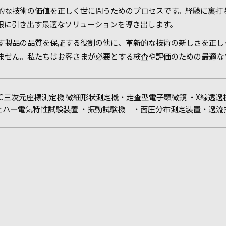
的な技術の価値を正しく世に問うためのプロセスです。経験に裏打
限に引き出す最適なソリューションを導き出します。
す製品の品質を保証する役割の他に、革新的な技術の新しさを正し
ません。私たちはお客さまが必要とする検査や評価のための最適な
NC三次元座標測定機 微細形状測定機・走査型電子顕微鏡 ・X線透過
ェハ―電気特性試験装置 ・振動試験機 ・面圧分布測定装置・過流